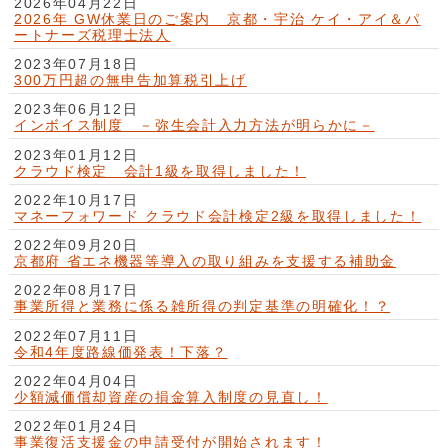
2026年04月22日
2026年 GW休業日のご案内 京都・宇治 ケイ・アイ＆パ
ートナーズ税理士法人
2023年07月18日
300万円超の無申告加算税引上げ
2023年06月12日
インボイス制度 －弥生会計入力方法が明らかに－
2023年01月12日
クラウド検定 会計1級を取得しました！
2022年10月17日
マネーフォワード クラウド会計検定2級を取得しました！
2022年09月20日
京都府 省エネ機器等導入の取り組みを支援する補助金
2022年08月17日
事業所得と業務に係る雑所得の判定基準の明確化！？
2022年07月11日
令和4年度路線価発表！下落？
2022年04月04日
少額減価償却資産の損金算入制度の見直し！
2022年01月24日
事業復活支援金の申請受付が開始されます！