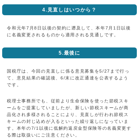
4.見直しはいつから？
令和元年7月8日以後の契約に遡及して、本年7月1日以後
に名義変更されるものから適用される見通しです。
5.最後に
国税庁は、今回の見直しに係る意見募集を5/27まで行っ
て、意見結果の確認後、6/末に改正通達を公表するよう
です。
税理士事務所でも、従前より生命保険を使った節税スキ
ームをご提案していましたが、新しい節税スキームが商
品化され多様されることにより、見直しが行われ節税ス
キームの封じ込めが入るといった繰り返しになっていま
す。本年の7/1以後に低解約返戻金型保険等の名義変更す
る際は取扱いにご注意ください。