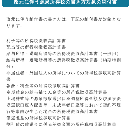
改元に伴う源泉所得税の書き方対象の納付書
改元に伴う納付書の書き方は、下記の納付書が対象とな
ります。
利子等の所得税徴収高計算書
配当等の所得税徴収高計算書
給与所得・退職所得等の所得税徴収高計算書（一般用）
給与所得・退職所得等の所得税徴収高計算書（納期特例
分）
非居住者・外国法人の所得についての所得税徴収高計算
書
報酬・料金等の所得税徴収高計算書
定期積金の給与補てん金等の所得税徴収高計算書
上場株式等の源泉徴収選択口座調整所得金額及び源泉徴
収選択口座内配当等・未成年者口座等において契約不履
行等事由が生じた場合の所得税徴収高計算書
償還差益の所得税徴収高計算書
割引債の償還金に係る差益金額の所得税徴収高計算書