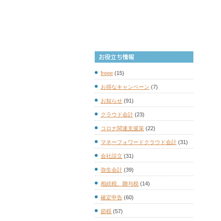
freee
(15)
お得なキャンペーン
(7)
お知らせ
(91)
クラウド会計
(23)
コロナ関連支援策
(22)
マネーフォワードクラウド会計
(31)
会社設立
(31)
弥生会計
(39)
相続税、贈与税
(14)
確定申告
(60)
節税
(57)