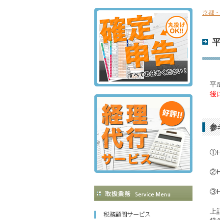
京都・
平
後
参
①H
②
③
上