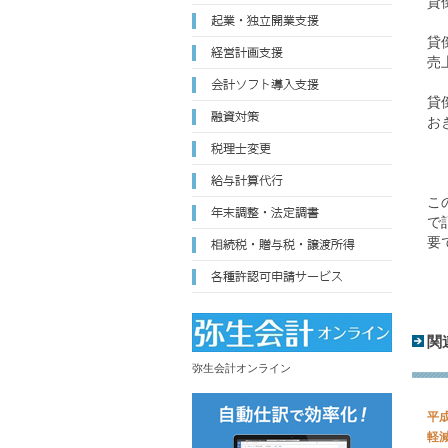
貸
貸
売
貸
お
こ
で
要
関
弥生会計オンライン
平
軽