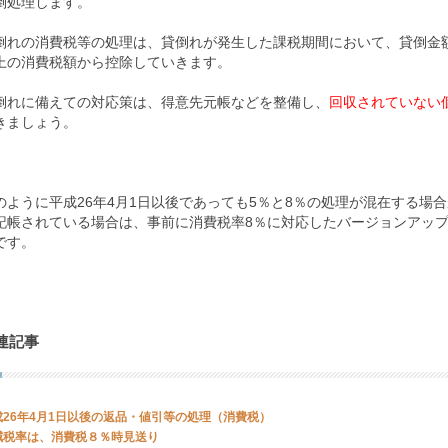
倒処理します。
倒れの消費税等の処理は、貸倒れが発生した課税期間において、貸倒金
上の消費税額から控除していきます。
倒れに備えての対応策は、得意先元帳などを整備し、
回収されていない
きましょう。
のように平成26年4月1日以後であっても5％と8％の処理が混在する場
記帳されている場合は、事前に消費税率8％に対応したバージョンアッ
です。
連記事
成26年4月1日以後の返品・値引等の処理（消費税）
減税率は、消費税８％時見送り