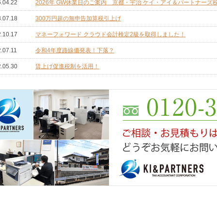
.04.22
2026年 GW休業日のご案内 京都・宇治 ケイ・アイ＆パートナーズ
.07.18
300万円超の無申告加算税引上げ
.10.17
マネーフォワード クラウド会計検定2級を取得しました！
.07.11
令和4年度路線価発表！下落？
.05.30
賃上げ促進税制を活用！