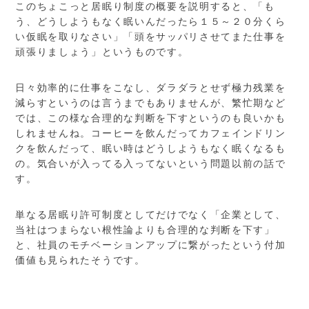
このちょこっと居眠り制度の概要を説明すると、「も
う、どうしようもなく眠いんだったら１５～２０分くら
い仮眠を取りなさい」「頭をサッパリさせてまた仕事を
頑張りましょう」というものです。
日々効率的に仕事をこなし、ダラダラとせず極力残業を
減らすというのは言うまでもありませんが、繁忙期など
では、この様な合理的な判断を下すというのも良いかも
しれませんね。コーヒーを飲んだってカフェインドリン
クを飲んだって、眠い時はどうしようもなく眠くなるも
の。気合いが入ってる入ってないという問題以前の話で
す。
単なる居眠り許可制度としてだけでなく「企業として、
当社はつまらない根性論よりも合理的な判断を下す」
と、社員のモチベーションアップに繋がったという付加
価値も見られたそうです。