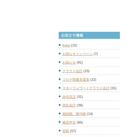
freee
(15)
お得なキャンペーン
(7)
お知らせ
(91)
クラウド会計
(23)
コロナ関連支援策
(22)
マネーフォワードクラウド会計
(31)
会社設立
(31)
弥生会計
(39)
相続税、贈与税
(14)
確定申告
(60)
節税
(57)