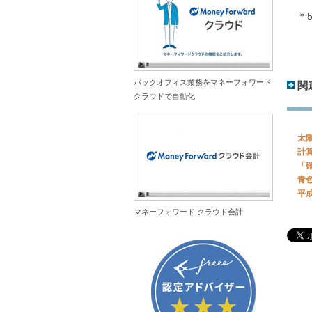
＊5
バックオフィス業務をマネーフォワード
関
クラウドで自動化
太
計
「
青
平
マネーフォワード クラウド会計