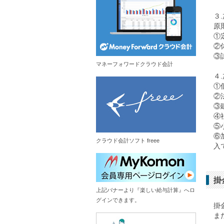
３
原
①
②
③
マネーフォワードクラウド会計
４
①
②
③
④
⑤
⑥
クラウド会計ソフト freee
入
掛
上記バナーより『楽しい給与計算』へロ
グインできます。
掛
ま