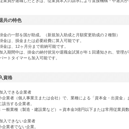
.従業員が退職したときは、従業員本人の請求により直接機構・中退共か
退共の特色
.掛金の一部を国が助成。（新規加入助成と月額変更助成の２種類）
.掛金は、損金または必要経費に算入可能です。
.掛金は、12ヶ月分まで前納可能です。
.加入期間中は、掛金の納付状況や退職金試算が年１回通知され、管理が
.パートタイマーも加入可能です。
入資格
.加入できる企業者
小企業者（個人事業主または会社）で、業種による「資本金・出資金」
に該当する企業者。
：一般業種（製造・建設業など）＝資本金3億円以下または常用従業員数3
.加入できない企業者
小企業者でない企業。