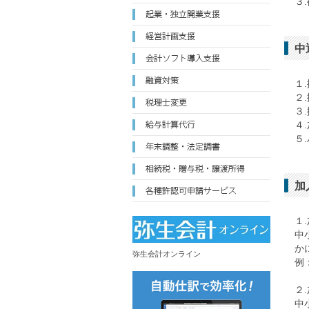
３
中
１
２
３
４
５
加
１
中
か
弥生会計オンライン
例
２
中