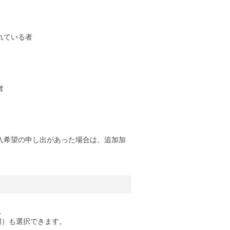
れている者
者
入希望の申し出があった場合は、追加加
。
0円）も選択できます。