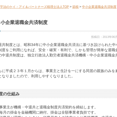
宇治のケイ・アイ＆パートナーズ税理士法人TOP
>
節税
>
中小企業退職金共済制度
中小企業退職金共済制度
投稿日：2013年06
退共制度とは、昭和34年に中小企業退職金共済法に基づき設けられた中
制度をご利用になれば、安全・確実・有利で、しかも管理が簡単な退職
の中退共制度は、独立行政法人勤労者退職金共済機構・中小企業退職金
。
らに平成２３年１月からは、事業主と生計を一にする同居の親族のみを
となりましたので、利用しやすくなりました。
度の仕組み
.事業主が機構・中退共と退職金制度共済契約を締結します。
.毎月の掛金を金融機関に納付。掛金は全額事業者負担です。