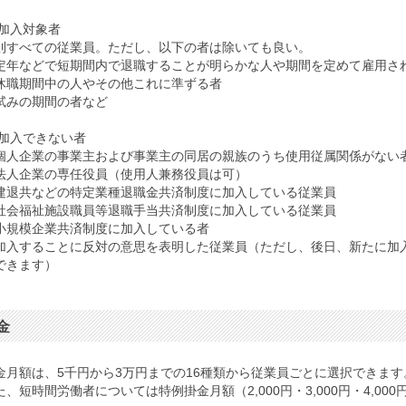
.加入対象者
則すべての従業員。ただし、以下の者は除いても良い。
定年などで短期間内で退職することが明らかな人や期間を定めて雇用さ
休職期間中の人やその他これに準ずる者
試みの期間の者など
.加入できない者
個人企業の事業主および事業主の同居の親族のうち使用従属関係がない
法人企業の専任役員（使用人兼務役員は可）
建退共などの特定業種退職金共済制度に加入している従業員
社会福祉施設職員等退職手当共済制度に加入している従業員
小規模企業共済制度に加入している者
加入することに反対の意思を表明した従業員（ただし、後日、新たに加
できます）
金
金月額は、5千円から3万円までの16種類から従業員ごとに選択できます
た、短時間労働者については特例掛金月額（2,000円・3,000円・4,00