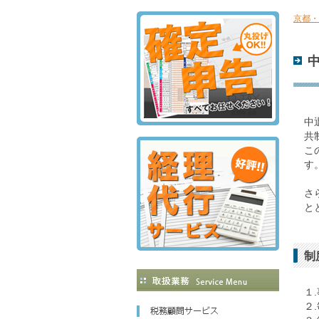
京都・
中
共
こ
す
さ
と
制
１
２