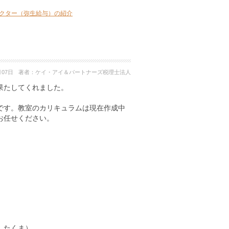
クター（弥生給与）の紹介
月07日
著者：
ケイ・アイ＆パートナーズ税理士法人
果たしてくれました。
です。教室のカリキュラムは現在作成中
お任せください。
 たくま）