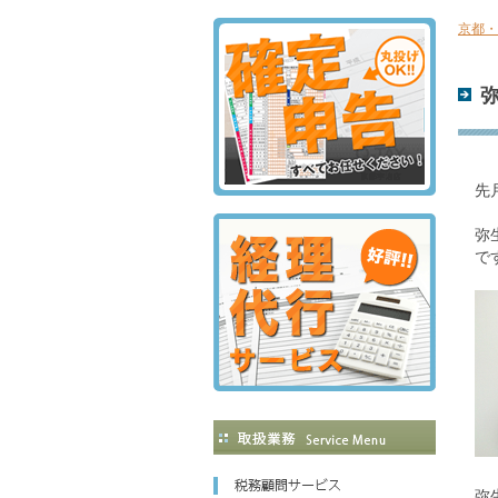
京都・
先
弥
で
弥