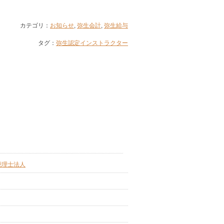
カテゴリ：
お知らせ
,
弥生会計
,
弥生給与
タグ：
弥生認定インストラクター
税理士法人