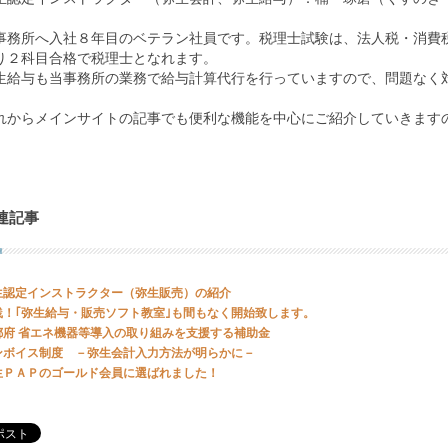
事務所へ入社８年目のベテラン社員です。税理士試験は、法人税・消費
り２科目合格で税理士となれます。
生給与も当事務所の業務で給与計算代行を行っていますので、問題なく
れからメインサイトの記事でも便利な機能を中心にご紹介していきます
連記事
生認定インストラクター（弥生販売）の紹介
践！｢弥生給与・販売ソフト教室｣も間もなく開始致します。
都府 省エネ機器等導入の取り組みを支援する補助金
ンボイス制度 －弥生会計入力方法が明らかに－
生ＰＡＰのゴールド会員に選ばれました！