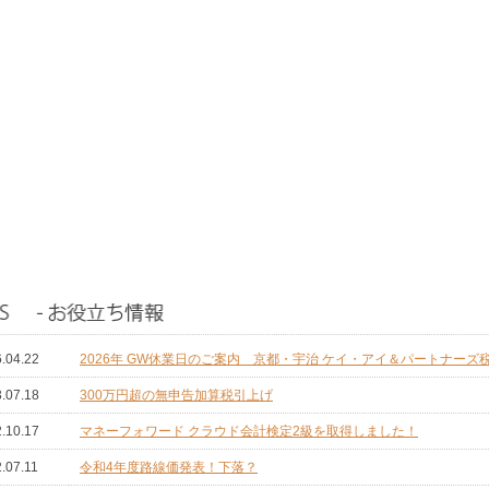
.04.22
2026年 GW休業日のご案内 京都・宇治 ケイ・アイ＆パートナーズ
.07.18
300万円超の無申告加算税引上げ
.10.17
マネーフォワード クラウド会計検定2級を取得しました！
.07.11
令和4年度路線価発表！下落？