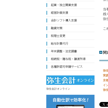
当
残
弥
こ
関
弥
実
京
イ
弥生会計オンライン
弥