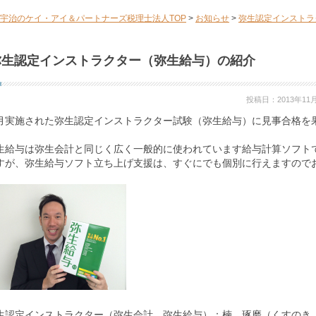
宇治のケイ・アイ＆パートナーズ税理士法人TOP
>
お知らせ
>
弥生認定インストラ
弥生認定インストラクター（弥生給与）の紹介
投稿日：2013年11
月実施された弥生認定インストラクター試験（弥生給与）に見事合格を
生給与は弥生会計と同じく広く一般的に使われています給与計算ソフト
すが、弥生給与ソフト立ち上げ支援は、すぐにでも個別に行えますので
生認定インストラクター（弥生会計、弥生給与）：楠 琢磨（くすのき