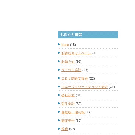
freee
(15)
お得なキャンペーン
(7)
お知らせ
(91)
クラウド会計
(23)
コロナ関連支援策
(22)
マネーフォワードクラウド会計
(31)
会社設立
(31)
弥生会計
(39)
相続税、贈与税
(14)
確定申告
(60)
節税
(57)