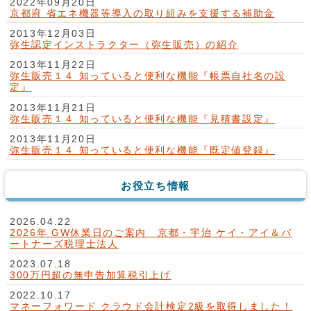
2022年09月20日
京都府 省エネ機器等導入の取り組みを支援する補助金
2013年12月03日
弥生認定インストラクター（弥生販売）の紹介
2013年11月22日
弥生販売１４ 知っていると便利な機能『帳票自社名の設
定』
2013年11月21日
弥生販売１４ 知っていると便利な機能『見積書設定』
2013年11月20日
弥生販売１４ 知っていると便利な機能『既定値登録』
お役立ち情報
2026.04.22
2026年 GW休業日のご案内 京都・宇治 ケイ・アイ＆パ
ートナーズ税理士法人
2023.07.18
300万円超の無申告加算税引上げ
2022.10.17
マネーフォワード クラウド会計検定2級を取得しました！